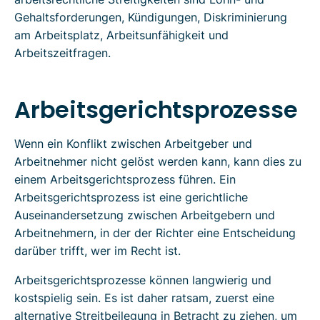
Gehaltsforderungen, Kündigungen, Diskriminierung
am Arbeitsplatz, Arbeitsunfähigkeit und
Arbeitszeitfragen.
Arbeitsgerichtsprozesse
Wenn ein Konflikt zwischen Arbeitgeber und
Arbeitnehmer nicht gelöst werden kann, kann dies zu
einem Arbeitsgerichtsprozess führen. Ein
Arbeitsgerichtsprozess ist eine gerichtliche
Auseinandersetzung zwischen Arbeitgebern und
Arbeitnehmern, in der der Richter eine Entscheidung
darüber trifft, wer im Recht ist.
Arbeitsgerichtsprozesse können langwierig und
kostspielig sein. Es ist daher ratsam, zuerst eine
alternative Streitbeilegung in Betracht zu ziehen, um