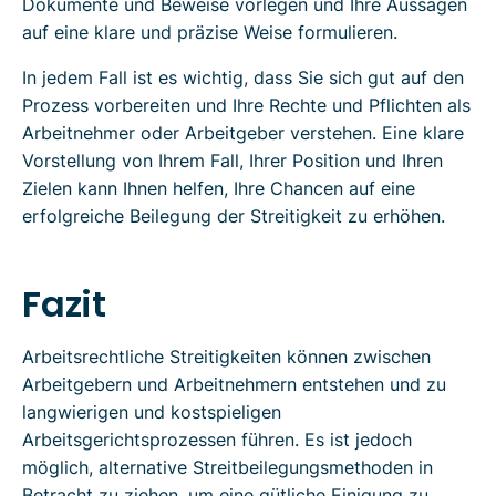
Dokumente und Beweise vorlegen und Ihre Aussagen
auf eine klare und präzise Weise formulieren.
In jedem Fall ist es wichtig, dass Sie sich gut auf den
Prozess vorbereiten und Ihre Rechte und Pflichten als
Arbeitnehmer oder Arbeitgeber verstehen. Eine klare
Vorstellung von Ihrem Fall, Ihrer Position und Ihren
Zielen kann Ihnen helfen, Ihre Chancen auf eine
erfolgreiche Beilegung der Streitigkeit zu erhöhen.
Fazit
Arbeitsrechtliche Streitigkeiten können zwischen
Arbeitgebern und Arbeitnehmern entstehen und zu
langwierigen und kostspieligen
Arbeitsgerichtsprozessen führen. Es ist jedoch
möglich, alternative Streitbeilegungsmethoden in
Betracht zu ziehen, um eine gütliche Einigung zu