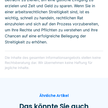
erzielen und Zeit und Geld zu sparen. Wenn Sie in
einer arbeitsrechtlichen Streitigkeit sind, ist es
wichtig, schnell zu handeln, rechtlichen Rat
einzuholen und sich auf den Prozess vorzubereiten,
um Ihre Rechte und Pflichten zu verstehen und Ihre
Chancen auf eine erfolgreiche Beilegung der
Streitigkeit zu erhöhen.
Die Inhalte des gesamten Informationsangebots stellen keine
Rechtsberatung dar. Wir übernehmen keine Haftung für
jegliche Inhalte.
Ähnliche Artikel
Das könnte Sie auch