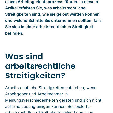
einem Arbeitsgerichtsprozess führen. In diesem
Artikel erfahren Sie, was arbeitsrechtliche
Streitigkeiten sind, wie sie gelöst werden können
und welche Schritte Sie unternehmen sollten, falls
Sie sich in einer arbeitsrechtlichen Streitigkeit
befinden.
Was sind
arbeitsrechtliche
Streitigkeiten?
Arbeitsrechtliche Streitigkeiten entstehen, wenn
Arbeitgeber und Arbeitnehmer in
Meinungsverschiedenheiten geraten und sich nicht
auf eine Lösung einigen können. Beispiele für
arbeitsrechtliche Streitigkeiten sind Lohn- und