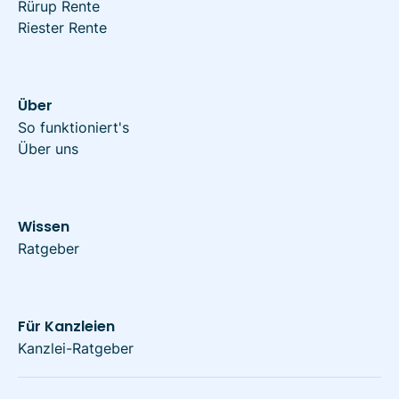
Rürup Rente
Riester Rente
Über
So funktioniert's
Über uns
Wissen
Ratgeber
Für Kanzleien
Kanzlei-Ratgeber