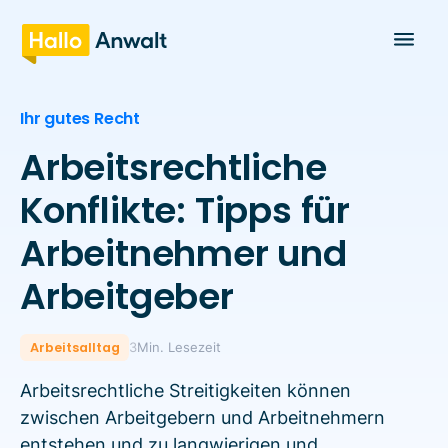
Ihr gutes Recht
Arbeitsrechtliche
Konflikte: Tipps für
Arbeitnehmer und
Arbeitgeber
Arbeitsalltag
3
Min. Lesezeit
Arbeitsrechtliche Streitigkeiten können
zwischen Arbeitgebern und Arbeitnehmern
entstehen und zu langwierigen und