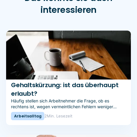
interessieren
Gehaltskürzung: ist das überhaupt
erlaubt?
Häufig stellen sich Arbeitnehmer die Frage, ob es
rechtens ist, wegen vermeintlichen Fehlern weniger
Gehalt zu bekommen. Wie ist das eigentlich? Schützt das
Arbeitsalltag
2
Min. Lesezeit
Arbeitsrecht den Angestellten in solchen Fällen? Wir
gehen der Sache für Sie nach.