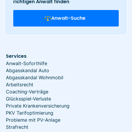
richtigen Anwalt finden
Anwalt-Suche
Services
Anwalt-Soforthilfe
Abgasskandal Auto
Abgasskandal Wohnmobil
Arbeitsrecht
Coaching-Verträge
Glücksspiel-Verluste
Private Krankenversicherung
PKV Tarifoptimierung
Probleme mit PV-Anlage
Strafrecht