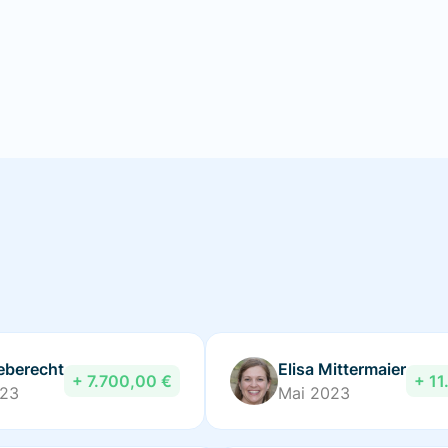
eberecht
Elisa Mittermaier
+ 7.700,00 €
+ 11
023
Mai 2023