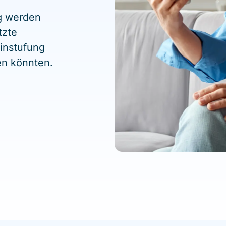
ng werden
tzte
instufung
en könnten.