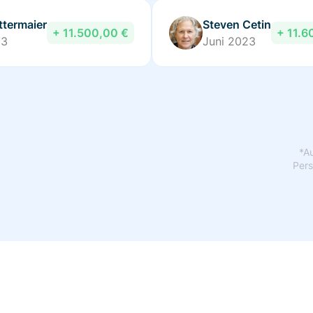
ttermaier
Steven Cetin
+ 11.500,00 €
+ 11.6
23
Juni 2023
*A
Pers