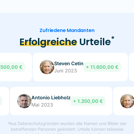
Zufriedene Mandanten
*
Erfolgreiche
Urteile
Steven Cetin
.500,00 €
+ 11.600,00 €
Juni 2023
Antonio Liebholz
+ 1.350,00 €
Mai 2023
*Aus Datenschutzgründen wurden alle Namen und Bilder der
betreffenden Personen geändert. Urteile können teilweise