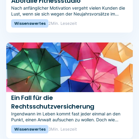
Abofalle Fitnessstudio
Nach anfänglicher Motivation vergeht vielen Kunden die
Lust, wenn sie sich wegen der Neujahrsvorsätze im
Fitnessstudio angemeldet haben. Dank neuer
Wissenswertes
2
Min. Lesezeit
Regelungen wird das Abo nicht mehr zum Abo-Schreck.
Ein Fall für die
Rechtsschutzversicherung
Irgendwann im Leben kommt fast jeder einmal an den
Punkt, einen Anwalt aufsuchen zu wollen. Doch wie
schalte ich jetzt die Rechtsschutzversicherung ein? Wir
Wissenswertes
3
Min. Lesezeit
haben vier Tipps für Sie zusammengestellt, mit denen es
spielend leicht geht.