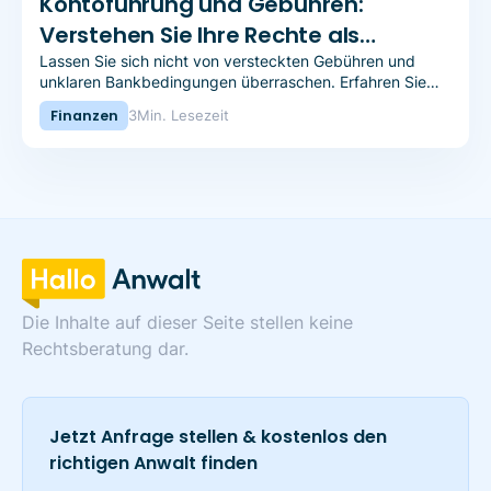
Kontoführung und Gebühren:
Verstehen Sie Ihre Rechte als
Bankkunde
Lassen Sie sich nicht von versteckten Gebühren und
unklaren Bankbedingungen überraschen. Erfahren Sie
mehr über Ihre Rechte als Bankkunde in unserem
Finanzen
3
Min. Lesezeit
neuesten Artikel, der Kontoführung und Gebühren in den
Blick nimmt.
Die Inhalte auf dieser Seite stellen keine
Rechtsberatung dar.
Jetzt Anfrage stellen & kostenlos den
richtigen Anwalt finden