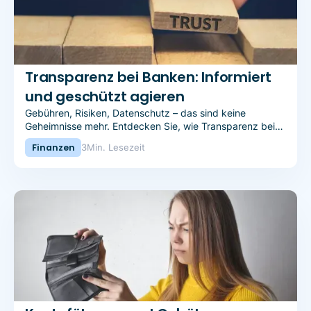
Transparenz bei Banken: Informiert
und geschützt agieren
Gebühren, Risiken, Datenschutz – das sind keine
Geheimnisse mehr. Entdecken Sie, wie Transparenz bei
Banken Ihnen hilft, informiert und selbstbewusst in Ihre
Finanzen
3
Min. Lesezeit
finanzielle Zukunft zu gehen.